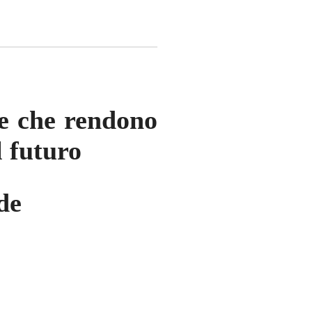
ze che rendono
l futuro
de