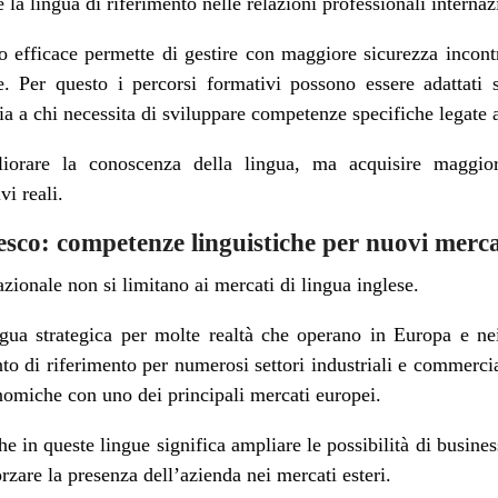
 la lingua di riferimento nelle relazioni professionali internaz
o efficace permette di gestire con maggiore sicurezza incontr
te. Per questo i percorsi formativi possono essere adattati 
ia a chi necessita di sviluppare competenze specifiche legate a
liorare la conoscenza della lingua, ma acquisire maggiore
vi reali.
esco: competenze linguistiche per nuovi merca
zionale non si limitano ai mercati di lingua inglese.
gua strategica per molte realtà che operano in Europa e nei
to di riferimento per numerosi settori industriali e commerci
onomiche con uno dei principali mercati europei.
e in queste lingue significa ampliare le possibilità di busines
orzare la presenza dell’azienda nei mercati esteri.