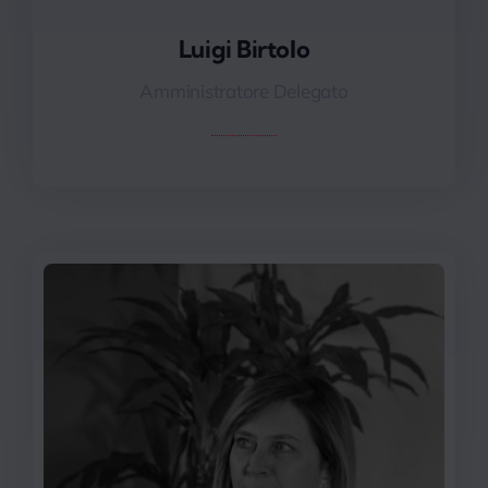
Luigi Birtolo
Luigi Birtolo
Amministratore Delegato