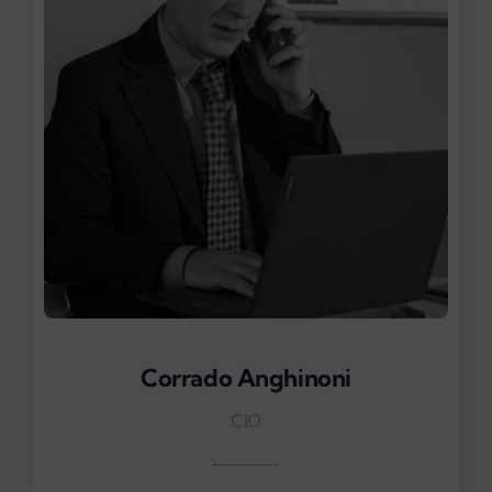
Corrado Anghinoni
Corrado Anghinoni
CIO