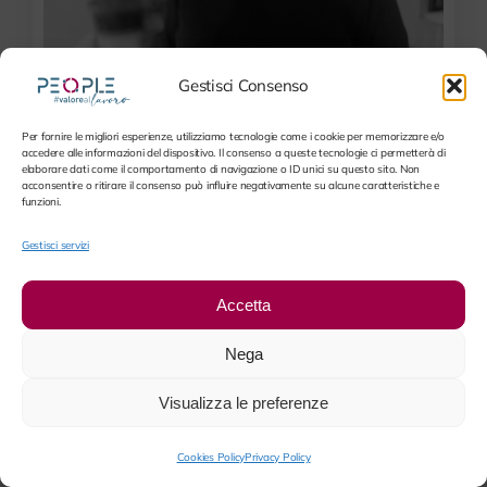
Gestisci Consenso
Per fornire le migliori esperienze, utilizziamo tecnologie come i cookie per memorizzare e/o
accedere alle informazioni del dispositivo. Il consenso a queste tecnologie ci permetterà di
elaborare dati come il comportamento di navigazione o ID unici su questo sito. Non
acconsentire o ritirare il consenso può influire negativamente su alcune caratteristiche e
funzioni.
Federico Sala
Federico Sala
Gestisci servizi
Project Manager
Accetta
Nega
Visualizza le preferenze
Cookies Policy
Privacy Policy