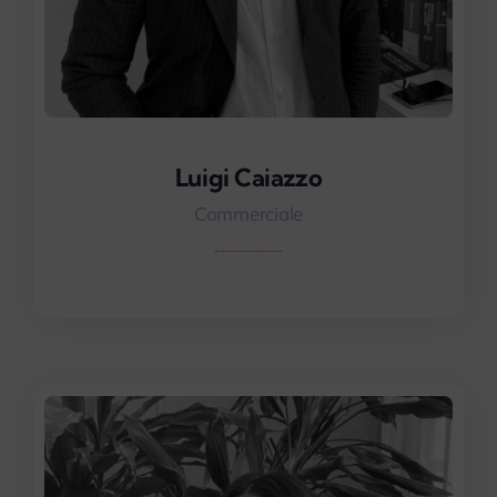
Luigi Caiazzo
Luigi Caiazzo
Commerciale