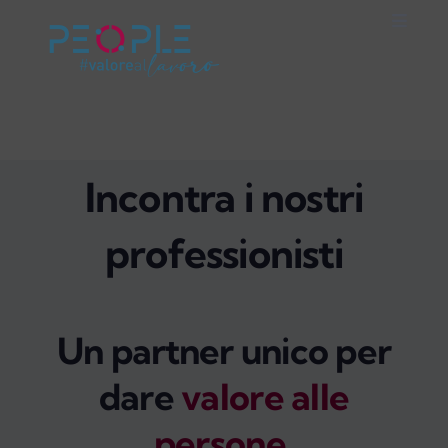
Salta
Toggle
al
Naviga
Home
contenuto
Careers
Incontra i nostri
Servizi
professionisti
Mondo People
On Air
Un partner unico per
dare
valore alle
Impegno Sociale
persone
.