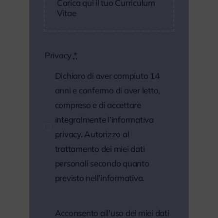
Carica qui il tuo Curriculum
Vitae
Privacy
*
Dichiaro di aver compiuto 14
anni e confermo di aver letto,
compreso e di accettare
integralmente l’informativa
privacy. Autorizzo al
trattamento dei miei dati
personali secondo quanto
previsto nell’informativa.
Acconsento all'uso dei miei dati