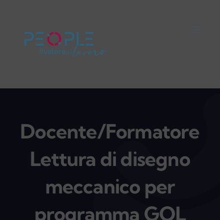
Salta
al
Toggle
contenuto
Naviga
Home
Careers
Servizi
Docente/Formatore
Lettura di disegno
Mondo People
meccanico per
On Air
programma GOL
Impegno Sociale